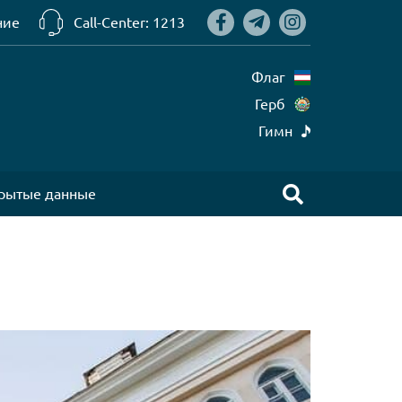
ние
Call-Center: 1213
Флаг
Герб
Гимн
рытые данные