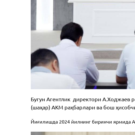
Бугун Агентлик директори А.Ходжаев р
(шаҳар) АКМ раҳбарлари ва бош ҳисоб
Йиғилишда 2024 йилнинг биринчи ярмида Аг