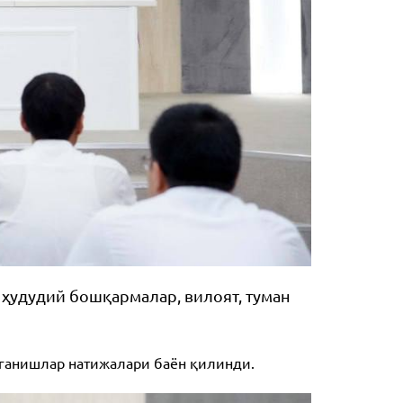
 ҳудудий бошқармалар, вилоят, туман
ганишлар натижалари баён қилинди.