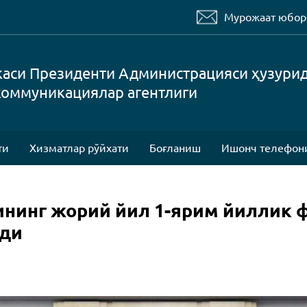
Мурожаат юбо
каси Президенти Администрацияси ҳузури
коммуникациялар агентлиги
ти
Хизматлар рўйхати
Боғланиш
Ишонч телефон
ининг жорий йил 1-ярим йиллик 
тди