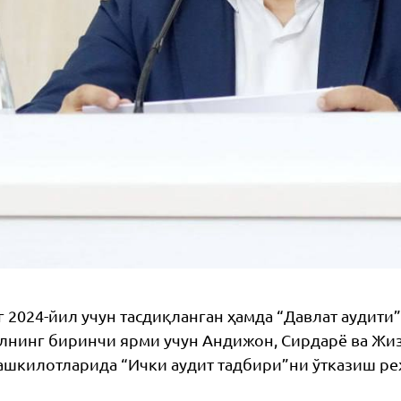
г 2024-йил учун тасдиқланган ҳамда “Давлат аудити
лнинг биринчи ярми учун Андижон, Сирдарё ва Жи
ашкилотларида “Ички аудит тадбири”ни ўтказиш ре