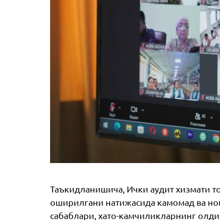
Таъкидланишича, Ички аудит хизмати т
оширилгани натижасида камомад ва но
сабаблари, хато-камчиликларнинг олди