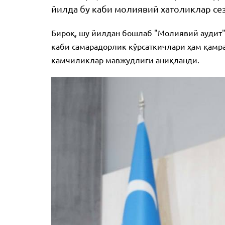
йилда бу каби молиявий хатоликлар се
Бироқ, шу йилдан бошлаб "Молиявий аудит"
каби самарадорлик кўрсаткичлари ҳам қамра
камчиликлар мавжудлиги аниқланди.