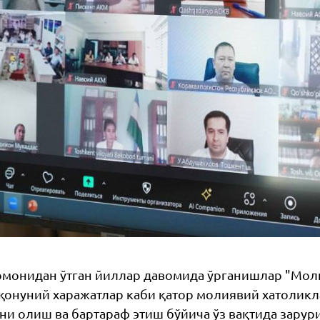
омонидан ўтган йиллар давомида ўрганишлар "Моли
қонуний харажатлар каби қатор молиявий хатоликл
ни олиш ва бартараф этиш бўйича ўз вақтида зарур