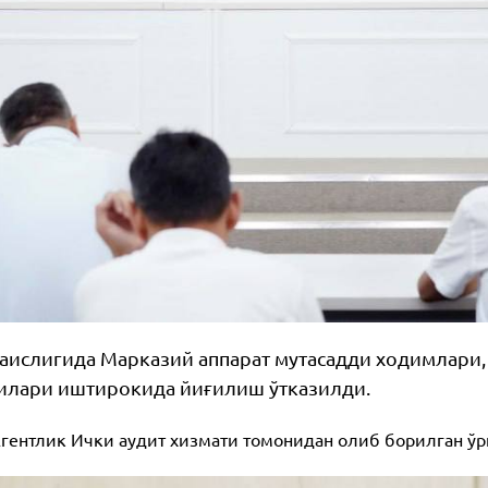
аислигида Марказий аппарат мутасадди ходимлари,
чилари иштирокида йиғилиш ўтказилди.
ентлик Ички аудит хизмати томонидан олиб борилган ўр