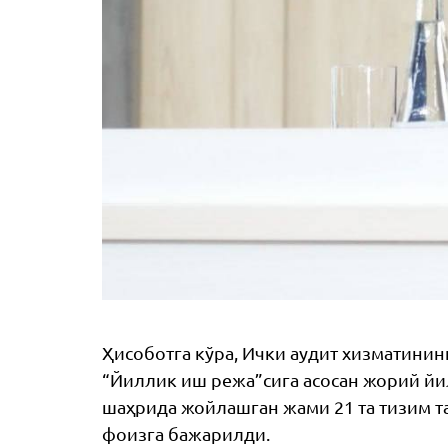
Ҳисоботга кўра, Ички аудит хизматинин
“Йиллик иш режа”сига асосан жорий йи
шаҳрида жойлашган жами 21 та тизим т
фоизга бажарилди.