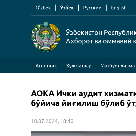
O'zbek
Ўзбек
Русский
English
Ўзбекистон Республи
Ахборот ва оммавий 
Агентлик
Ҳужжатлар
Матбуот хизма
АОКА Ички аудит хизмат
бўйича йиғилиш бўлиб ў
18.07.2024, 18:40