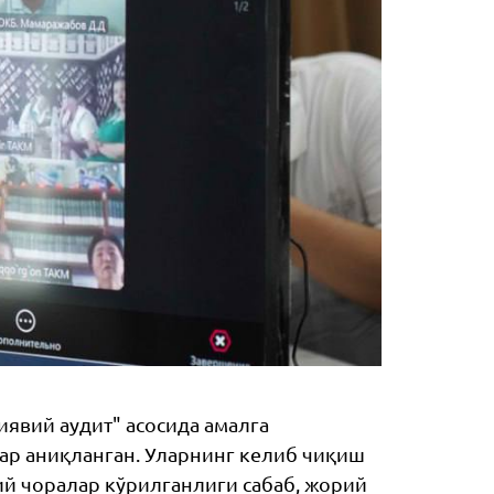
явий аудит" асосида амалга
ар аниқланган. Уларнинг келиб чиқиш
ий чоралар кўрилганлиги сабаб, жорий