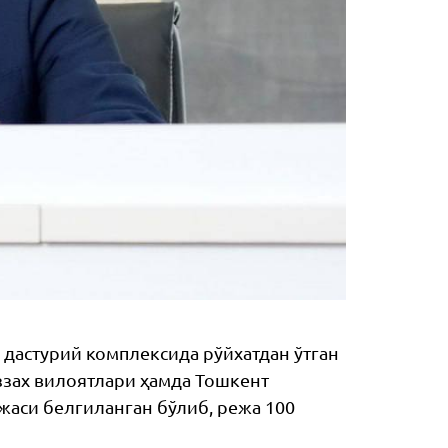
” дастурий комплексида рўйхатдан ўтган
ззах вилоятлари ҳамда Тошкент
жаси белгиланган бўлиб, режа 100