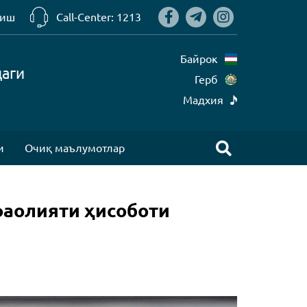
риш
Call-Center: 1213
Байрок
даги
Герб
Mадхия
и
Очиқ маълумотлар
фаолияти ҳисоботи