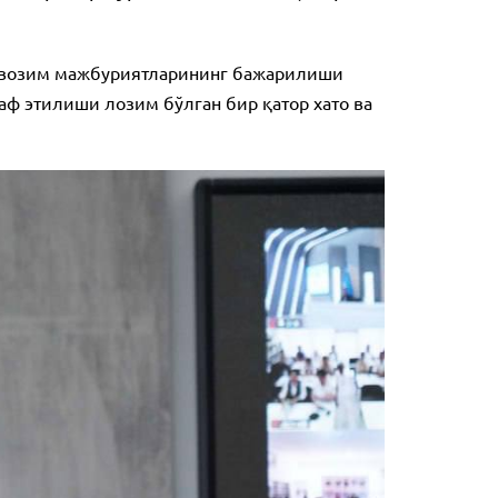
лавозим мажбуриятларининг бажарилиши
аф этилиши лозим бўлган бир қатор хато ва