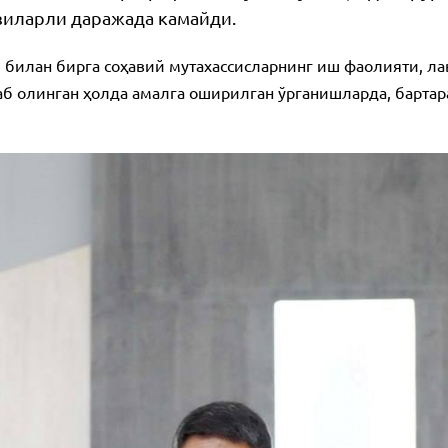
зиларли даражада камайди.
 билан бирга соҳавий мутахассисларнинг иш фаолияти, 
б олинган ҳолда амалга оширилган ўрганишларда, бартар